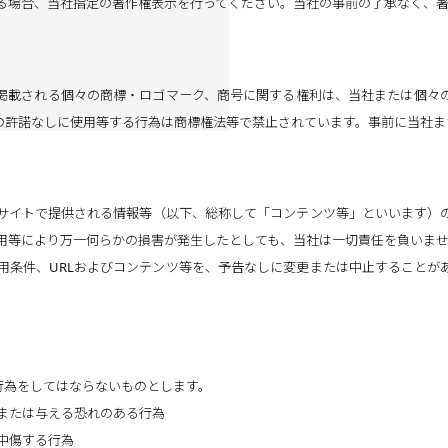
る場合、当社指定の著作権表示を行ってください。当社の事前の了承なく、
掲載される個々の商標・ロゴマーク、商号に関する権利は、当社または個々
の許諾なしに使用等する行為は商標権法等で禁止されています。事前に当社ま
サイトで提供される情報等（以下、総称して「コンテンツ等」といいます）
用等により万一何らかの損害が発生したとしても、当社は一切責任を負いま
用条件、URLおよびコンテンツ等を、予告なしに変更または中止することが
行為をしてはならないものとします。
または与える恐れのある行為
中傷する行為