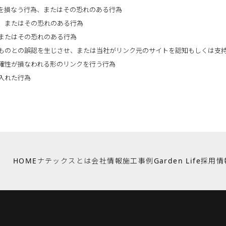
を損なう行為、またはその恐れのある行為
、またはその恐れのある行為
またはその恐れのある行為
ものとの誤認を生じさせ、または当社がリンク元のサイトを認知もしくは支
確性が損なわれる形のリンクを行う行為
入れた行為
HOME
ナテックスとは
会社情報
施工事例
Garden Life
採用情